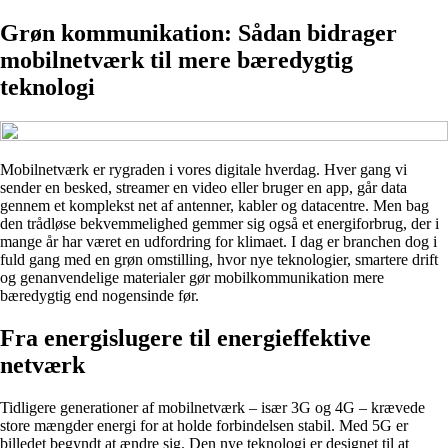
Grøn kommunikation: Sådan bidrager
mobilnetværk til mere bæredygtig
teknologi
Mobilnetværk er rygraden i vores digitale hverdag. Hver gang vi
sender en besked, streamer en video eller bruger en app, går data
gennem et komplekst net af antenner, kabler og datacentre. Men bag
den trådløse bekvemmelighed gemmer sig også et energiforbrug, der i
mange år har været en udfordring for klimaet. I dag er branchen dog i
fuld gang med en grøn omstilling, hvor nye teknologier, smartere drift
og genanvendelige materialer gør mobilkommunikation mere
bæredygtig end nogensinde før.
Fra energislugere til energieffektive
netværk
Tidligere generationer af mobilnetværk – især 3G og 4G – krævede
store mængder energi for at holde forbindelsen stabil. Med 5G er
billedet begyndt at ændre sig. Den nye teknologi er designet til at