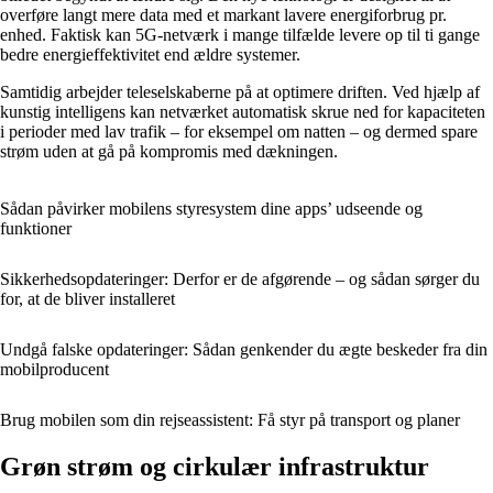
overføre langt mere data med et markant lavere energiforbrug pr.
enhed. Faktisk kan 5G-netværk i mange tilfælde levere op til ti gange
bedre energieffektivitet end ældre systemer.
Samtidig arbejder teleselskaberne på at optimere driften. Ved hjælp af
kunstig intelligens kan netværket automatisk skrue ned for kapaciteten
i perioder med lav trafik – for eksempel om natten – og dermed spare
strøm uden at gå på kompromis med dækningen.
Sådan påvirker mobilens styresystem dine apps’ udseende og
funktioner
Sikkerhedsopdateringer: Derfor er de afgørende – og sådan sørger du
for, at de bliver installeret
Undgå falske opdateringer: Sådan genkender du ægte beskeder fra din
mobilproducent
Brug mobilen som din rejseassistent: Få styr på transport og planer
Grøn strøm og cirkulær infrastruktur