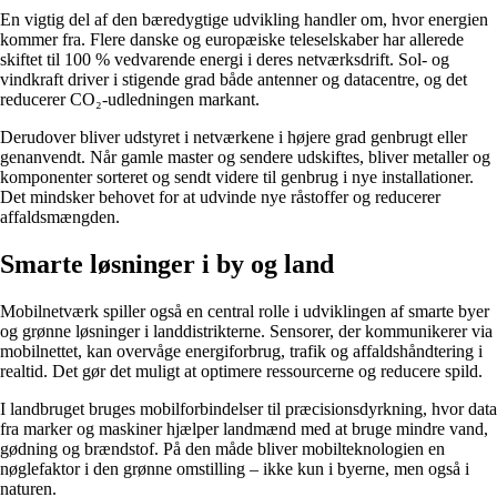
En vigtig del af den bæredygtige udvikling handler om, hvor energien
kommer fra. Flere danske og europæiske teleselskaber har allerede
skiftet til 100 % vedvarende energi i deres netværksdrift. Sol- og
vindkraft driver i stigende grad både antenner og datacentre, og det
reducerer CO₂-udledningen markant.
Derudover bliver udstyret i netværkene i højere grad genbrugt eller
genanvendt. Når gamle master og sendere udskiftes, bliver metaller og
komponenter sorteret og sendt videre til genbrug i nye installationer.
Det mindsker behovet for at udvinde nye råstoffer og reducerer
affaldsmængden.
Smarte løsninger i by og land
Mobilnetværk spiller også en central rolle i udviklingen af smarte byer
og grønne løsninger i landdistrikterne. Sensorer, der kommunikerer via
mobilnettet, kan overvåge energiforbrug, trafik og affaldshåndtering i
realtid. Det gør det muligt at optimere ressourcerne og reducere spild.
I landbruget bruges mobilforbindelser til præcisionsdyrkning, hvor data
fra marker og maskiner hjælper landmænd med at bruge mindre vand,
gødning og brændstof. På den måde bliver mobilteknologien en
nøglefaktor i den grønne omstilling – ikke kun i byerne, men også i
naturen.