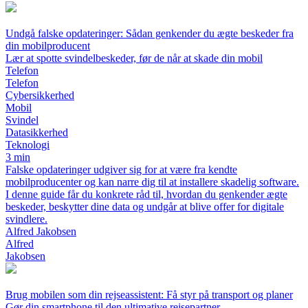
Undgå falske opdateringer: Sådan genkender du ægte beskeder fra
din mobilproducent
Lær at spotte svindelbeskeder, før de når at skade din mobil
Telefon
Telefon
Cybersikkerhed
Mobil
Svindel
Datasikkerhed
Teknologi
3 min
Falske opdateringer udgiver sig for at være fra kendte
mobilproducenter og kan narre dig til at installere skadelig software.
I denne guide får du konkrete råd til, hvordan du genkender ægte
beskeder, beskytter dine data og undgår at blive offer for digitale
svindlere.
Alfred Jakobsen
Alfred
Jakobsen
Brug mobilen som din rejseassistent: Få styr på transport og planer
Gør din smartphone til den ultimative rejsepartner