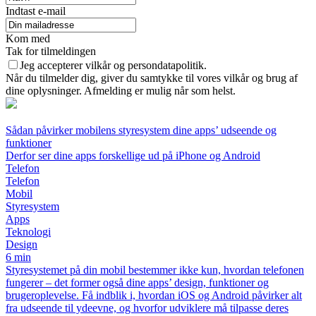
Indtast e-mail
Kom med
Tak for tilmeldingen
Jeg accepterer vilkår og persondatapolitik.
Når du tilmelder dig, giver du samtykke til vores vilkår og brug af
dine oplysninger. Afmelding er mulig når som helst.
Sådan påvirker mobilens styresystem dine apps’ udseende og
funktioner
Derfor ser dine apps forskellige ud på iPhone og Android
Telefon
Telefon
Mobil
Styresystem
Apps
Teknologi
Design
6 min
Styresystemet på din mobil bestemmer ikke kun, hvordan telefonen
fungerer – det former også dine apps’ design, funktioner og
brugeroplevelse. Få indblik i, hvordan iOS og Android påvirker alt
fra udseende til ydeevne, og hvorfor udviklere må tilpasse deres