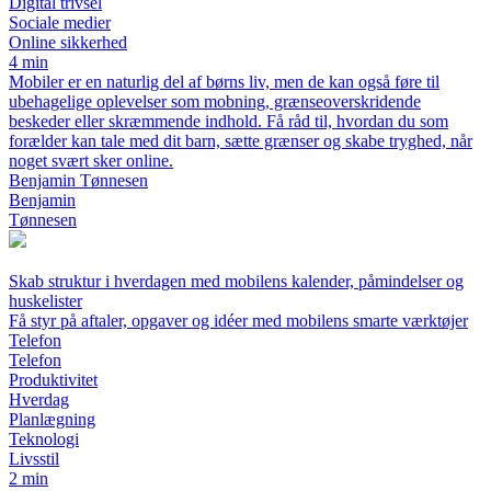
Digital trivsel
Sociale medier
Online sikkerhed
4 min
Mobiler er en naturlig del af børns liv, men de kan også føre til
ubehagelige oplevelser som mobning, grænseoverskridende
beskeder eller skræmmende indhold. Få råd til, hvordan du som
forælder kan tale med dit barn, sætte grænser og skabe tryghed, når
noget svært sker online.
Benjamin Tønnesen
Benjamin
Tønnesen
Skab struktur i hverdagen med mobilens kalender, påmindelser og
huskelister
Få styr på aftaler, opgaver og idéer med mobilens smarte værktøjer
Telefon
Telefon
Produktivitet
Hverdag
Planlægning
Teknologi
Livsstil
2 min