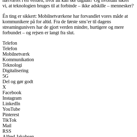
nærværet i en verden, hvor alt kan ske digitalt? Og hvordan sikrer
vi, at teknologien bruges til at forbinde – ikke adskille – mennesker?
Én ting er sikkert: Mobilnetværkene har forvandlet vores måde at
kommunikere på for altid. Fra de første sms’er til dagens
streamingunivers har de gjort verden mindre, hurtigere og mere
forbundet – og rejsen er langt fra slut.
Telefon
Telefon
Mobilnetværk
Kommunikation
Teknologi
Digitalisering
5G
Del og gør godt
X
Facebook
Instagram
LinkedIn
YouTube
Pinterest
TikTok
Mail
RSS
Alfred Jakobsen