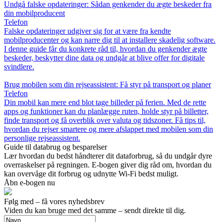
Undgå falske opdateringer: Sådan genkender du ægte beskeder fra
din mobilproducent
Telefon
Falske opdateringer udgiver sig for at være fra kendte
mobilproducenter og kan narre dig til at installere skadelig software.
I denne guide får du konkrete råd til, hvordan du genkender ægte
beskeder, beskytter dine data og undgår at blive offer for digitale
svindlere.
Brug mobilen som din rejseassistent: Få styr på transport og planer
Telefon
Din mobil kan mere end blot tage billeder på ferien. Med de rette
apps og funktioner kan du planlægge ruten, holde styr på billetter,
finde transport og få overblik over valuta og tidszoner. Få tips til,
hvordan du rejser smartere og mere afslappet med mobilen som din
personlige rejseassistent.
Guide til databrug og besparelser
Lær hvordan du bedst håndterer dit dataforbrug, så du undgår dyre
overraskelser på regningen. E-bogen giver dig råd om, hvordan du
kan overvåge dit forbrug og udnytte Wi-Fi bedst muligt.
Åbn e-bogen nu
Følg med – få vores nyhedsbrev
Viden du kan bruge med det samme – sendt direkte til dig.