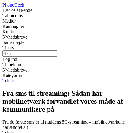
Phone
Geek
Lær os at kende
Tal med os
Medier
Kampagner
Konto
Nyhedsbreve
Samarbejde
Tip os
Log ind
Tilmeld nu
Nyhedsbrevet
Kategorier
Telefon
Fra sms til streaming: Sådan har
mobilnetværk forvandlet vores måde at
kommunikere på
Fra de første sms’er til nutidens 5G-streaming – mobilnetværkene
har ændret alt
Telefon