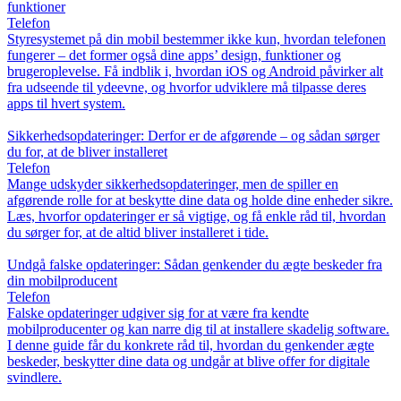
funktioner
Telefon
Styresystemet på din mobil bestemmer ikke kun, hvordan telefonen
fungerer – det former også dine apps’ design, funktioner og
brugeroplevelse. Få indblik i, hvordan iOS og Android påvirker alt
fra udseende til ydeevne, og hvorfor udviklere må tilpasse deres
apps til hvert system.
Sikkerhedsopdateringer: Derfor er de afgørende – og sådan sørger
du for, at de bliver installeret
Telefon
Mange udskyder sikkerhedsopdateringer, men de spiller en
afgørende rolle for at beskytte dine data og holde dine enheder sikre.
Læs, hvorfor opdateringer er så vigtige, og få enkle råd til, hvordan
du sørger for, at de altid bliver installeret i tide.
Undgå falske opdateringer: Sådan genkender du ægte beskeder fra
din mobilproducent
Telefon
Falske opdateringer udgiver sig for at være fra kendte
mobilproducenter og kan narre dig til at installere skadelig software.
I denne guide får du konkrete råd til, hvordan du genkender ægte
beskeder, beskytter dine data og undgår at blive offer for digitale
svindlere.