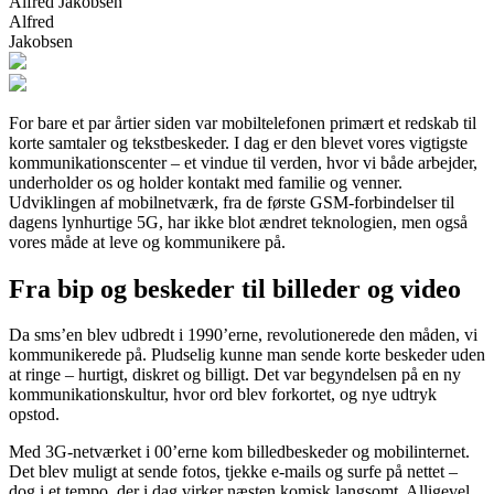
Alfred Jakobsen
Alfred
Jakobsen
For bare et par årtier siden var mobiltelefonen primært et redskab til
korte samtaler og tekstbeskeder. I dag er den blevet vores vigtigste
kommunikationscenter – et vindue til verden, hvor vi både arbejder,
underholder os og holder kontakt med familie og venner.
Udviklingen af mobilnetværk, fra de første GSM-forbindelser til
dagens lynhurtige 5G, har ikke blot ændret teknologien, men også
vores måde at leve og kommunikere på.
Fra bip og beskeder til billeder og video
Da sms’en blev udbredt i 1990’erne, revolutionerede den måden, vi
kommunikerede på. Pludselig kunne man sende korte beskeder uden
at ringe – hurtigt, diskret og billigt. Det var begyndelsen på en ny
kommunikationskultur, hvor ord blev forkortet, og nye udtryk
opstod.
Med 3G-netværket i 00’erne kom billedbeskeder og mobilinternet.
Det blev muligt at sende fotos, tjekke e-mails og surfe på nettet –
dog i et tempo, der i dag virker næsten komisk langsomt. Alligevel