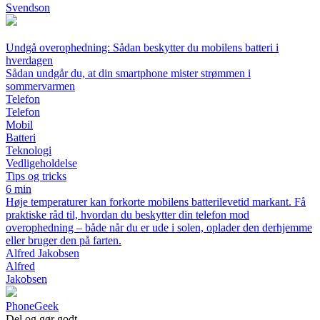
Svendson
Undgå overophedning: Sådan beskytter du mobilens batteri i
hverdagen
Sådan undgår du, at din smartphone mister strømmen i
sommervarmen
Telefon
Telefon
Mobil
Batteri
Teknologi
Vedligeholdelse
Tips og tricks
6 min
Høje temperaturer kan forkorte mobilens batterilevetid markant. Få
praktiske råd til, hvordan du beskytter din telefon mod
overophedning – både når du er ude i solen, oplader den derhjemme
eller bruger den på farten.
Alfred Jakobsen
Alfred
Jakobsen
Phone
Geek
Del og gør godt