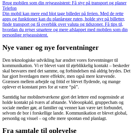
Brug mobilen som din rejseassistent: Få styr på transport og planer
Telefon
Din mobil kan mere end blot tage billeder på ferien. Med de rette
apps og funktioner kan du planlægge ruten, holde styr på billetter,
finde transport og få overblik over valuta og tidszoner. Få tips til,
hvordan du rejser smartere og mere afslappet med mobilen som din
personlige rejseassistent.
Nye vaner og nye forventninger
Den teknologiske udvikling har ændret vores forventninger til
kommunikation. Vi er blevet vant til øjeblikkelig kontakt – beskeder
skal besvares med det samme, og forbindelsen må aldrig brydes. Det
har gjort hverdagen mere effektiv, men også mere krævende.
Grænsen mellem arbejde og fritid er blevet flydende, og mange
oplever et konstant pres for at være “på”.
Samtidig har mobilnetværkene gjort det lettere end nogensinde at
holde kontakt på tværs af afstande. Videoopkald, gruppechats og
sociale medier gør, at familier og venner kan være tæt forbundet,
selvom de bor i forskellige lande. Kommunikation er blevet global,
personlig og visuel – og ofte mere spontan end planlagt.
Fra samtale til oplevelse