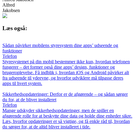
Alfred
Jakobsen
Læs også:
Sådan påvirker mobilens styresystem dine apps’ udseende og
funktioner
Telefon
Styresystemet på din mobil bestemmer ikke kun, hvordan telefonen
fungerer – det former også dine apps’ design, funktioner og
brugeroplevelse. Få indblik i, hvordan iOS og Android påvirker alt
fra udseende til ydeevne, og hvorfor udviklere må tilpasse deres
apps til hvert system.
Sikkerhedsopdateringer: Derfor er de afgørende – og sådan sørger
du for, at de bliver installeret
Telefon
Mange udskyder sikkerhedsopdateringer, men de spiller en
afgørende rolle for at beskytte dine data og holde dine enheder sikre.
Læs, hvorfor opdateringer er så vigtige, og få enkle råd til, hvordan
du sørger for, at de altid bliver installeret i tide.