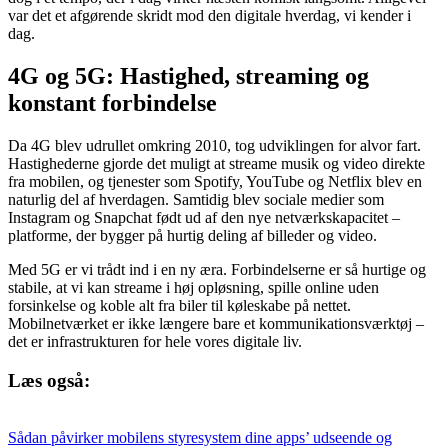
var det et afgørende skridt mod den digitale hverdag, vi kender i
dag.
4G og 5G: Hastighed, streaming og
konstant forbindelse
Da 4G blev udrullet omkring 2010, tog udviklingen for alvor fart.
Hastighederne gjorde det muligt at streame musik og video direkte
fra mobilen, og tjenester som Spotify, YouTube og Netflix blev en
naturlig del af hverdagen. Samtidig blev sociale medier som
Instagram og Snapchat født ud af den nye netværkskapacitet –
platforme, der bygger på hurtig deling af billeder og video.
Med 5G er vi trådt ind i en ny æra. Forbindelserne er så hurtige og
stabile, at vi kan streame i høj opløsning, spille online uden
forsinkelse og koble alt fra biler til køleskabe på nettet.
Mobilnetværket er ikke længere bare et kommunikationsværktøj –
det er infrastrukturen for hele vores digitale liv.
Læs også:
Sådan påvirker mobilens styresystem dine apps’ udseende og