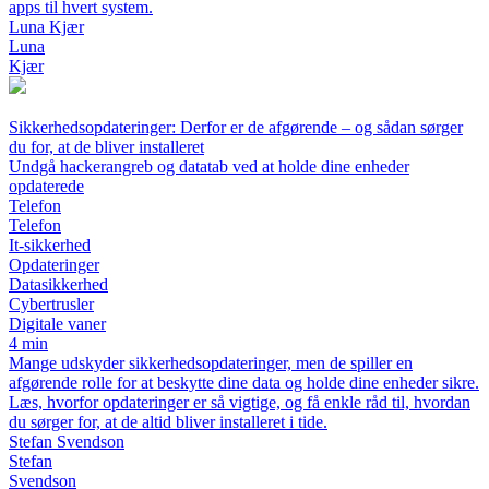
apps til hvert system.
Luna Kjær
Luna
Kjær
Sikkerhedsopdateringer: Derfor er de afgørende – og sådan sørger
du for, at de bliver installeret
Undgå hackerangreb og datatab ved at holde dine enheder
opdaterede
Telefon
Telefon
It-sikkerhed
Opdateringer
Datasikkerhed
Cybertrusler
Digitale vaner
4 min
Mange udskyder sikkerhedsopdateringer, men de spiller en
afgørende rolle for at beskytte dine data og holde dine enheder sikre.
Læs, hvorfor opdateringer er så vigtige, og få enkle råd til, hvordan
du sørger for, at de altid bliver installeret i tide.
Stefan Svendson
Stefan
Svendson