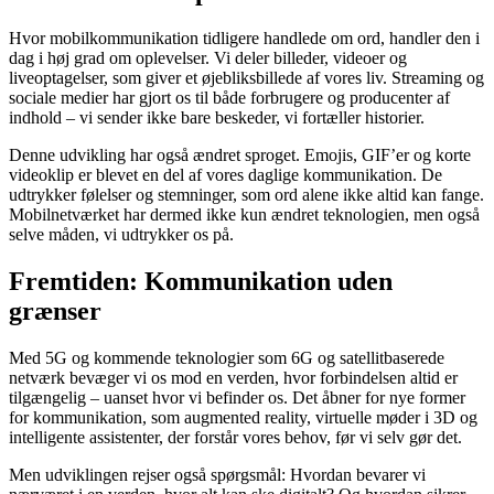
Hvor mobilkommunikation tidligere handlede om ord, handler den i
dag i høj grad om oplevelser. Vi deler billeder, videoer og
liveoptagelser, som giver et øjebliksbillede af vores liv. Streaming og
sociale medier har gjort os til både forbrugere og producenter af
indhold – vi sender ikke bare beskeder, vi fortæller historier.
Denne udvikling har også ændret sproget. Emojis, GIF’er og korte
videoklip er blevet en del af vores daglige kommunikation. De
udtrykker følelser og stemninger, som ord alene ikke altid kan fange.
Mobilnetværket har dermed ikke kun ændret teknologien, men også
selve måden, vi udtrykker os på.
Fremtiden: Kommunikation uden
grænser
Med 5G og kommende teknologier som 6G og satellitbaserede
netværk bevæger vi os mod en verden, hvor forbindelsen altid er
tilgængelig – uanset hvor vi befinder os. Det åbner for nye former
for kommunikation, som augmented reality, virtuelle møder i 3D og
intelligente assistenter, der forstår vores behov, før vi selv gør det.
Men udviklingen rejser også spørgsmål: Hvordan bevarer vi