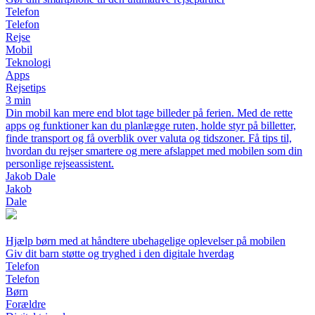
Telefon
Telefon
Rejse
Mobil
Teknologi
Apps
Rejsetips
3 min
Din mobil kan mere end blot tage billeder på ferien. Med de rette
apps og funktioner kan du planlægge ruten, holde styr på billetter,
finde transport og få overblik over valuta og tidszoner. Få tips til,
hvordan du rejser smartere og mere afslappet med mobilen som din
personlige rejseassistent.
Jakob Dale
Jakob
Dale
Hjælp børn med at håndtere ubehagelige oplevelser på mobilen
Giv dit barn støtte og tryghed i den digitale hverdag
Telefon
Telefon
Børn
Forældre