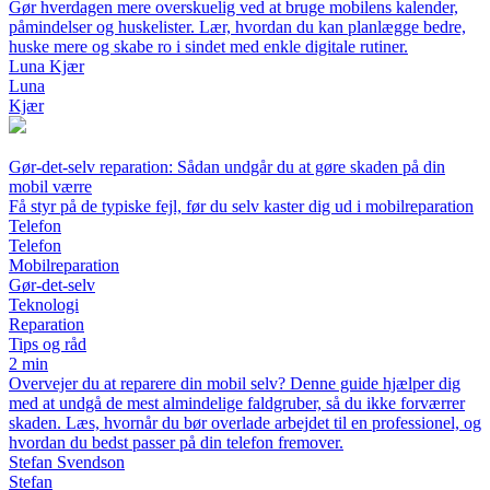
Gør hverdagen mere overskuelig ved at bruge mobilens kalender,
påmindelser og huskelister. Lær, hvordan du kan planlægge bedre,
huske mere og skabe ro i sindet med enkle digitale rutiner.
Luna Kjær
Luna
Kjær
Gør-det-selv reparation: Sådan undgår du at gøre skaden på din
mobil værre
Få styr på de typiske fejl, før du selv kaster dig ud i mobilreparation
Telefon
Telefon
Mobilreparation
Gør-det-selv
Teknologi
Reparation
Tips og råd
2 min
Overvejer du at reparere din mobil selv? Denne guide hjælper dig
med at undgå de mest almindelige faldgruber, så du ikke forværrer
skaden. Læs, hvornår du bør overlade arbejdet til en professionel, og
hvordan du bedst passer på din telefon fremover.
Stefan Svendson
Stefan